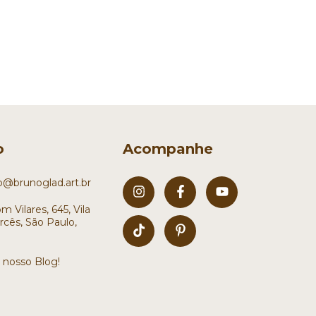
o
Acompanhe
o@brunoglad.art.br
 Vilares, 645, Vila
cês, São Paulo,
o nosso Blog!