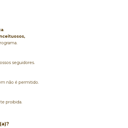
ca
. 
nceituosos,
programa.
ossos seguidores.
ém não é permitido.
e proibida.
(a)?