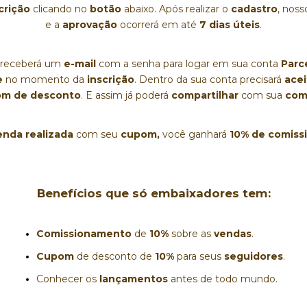
crição 
clicando no 
botão
 abaixo. Após realizar o 
cadastro
, noss
e a 
aprovação
 ocorrerá em até 
7 dias úteis
.
 receberá um 
e-mail
 com a senha para logar em sua conta 
Parc
 
no momento da
 inscrição
. Dentro da sua conta precisará 
acei
m de desconto
. E assim já poderá 
compartilhar
 com sua 
com
enda realizada
 com seu 
cupom,
 você ganhará 
10% de comiss
Benefícios que só embaixadores tem:
Comissionamento
 de 
10%
 sobre as 
vendas
.
Cupom
 de desconto de 
10%
 para seus 
seguidores
.
Conhecer os 
lançamentos
 antes de todo mundo.