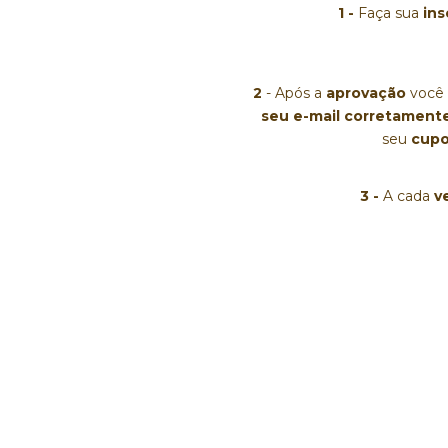
1 -
 Faça sua 
ins
2 
- Após a 
aprovação 
você
seu e-mail corretamente
seu 
cupo
3 -
 A cada 
v