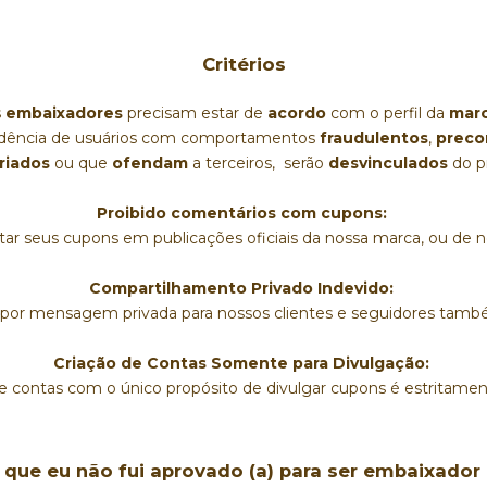
Critérios
 
embaixadores
 precisam estar de 
acordo
 com o perfil da 
mar
idência de usuários com comportamentos 
fraudulentos
, 
preco
riados
 ou que 
ofendam
 a terceiros,  
serão 
desvinculados
 do 
Proibido comentários com cupons:
r seus cupons em publicações oficiais da nossa marca, ou de n
Compartilhamento Privado Indevido: 
por mensagem privada para nossos clientes e seguidores tamb
Criação de Contas Somente para Divulgação: 
de contas com o único propósito de divulgar cupons é estritament
 que eu não fui aprovado (a) para ser embaixador 