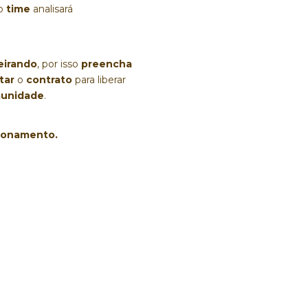
o 
time
 analisará 
eirando
, por isso
 preencha 
tar
 o 
contrato 
para liberar 
unidade
.
ionamento. 