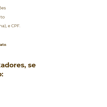
ões 
to 
a), e CPF.
rato
.
adores, se 
: