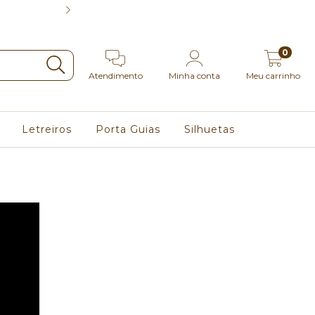
5% no Pix | 3x se
0
Atendimento
Minha conta
Meu carrinho
Letreiros
Porta Guias
Silhuetas