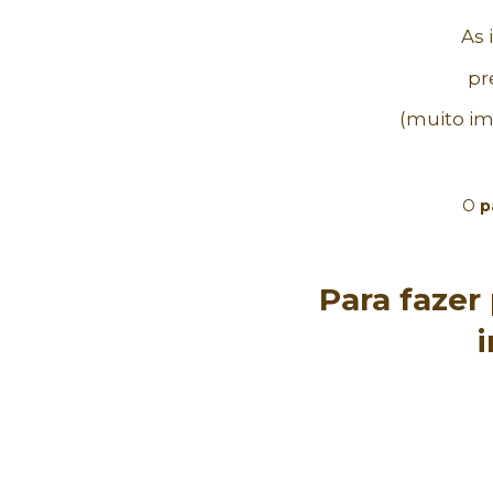
As 
pr
(muito im
O 
p
Para fazer