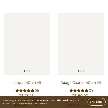
Lança - 40cm Alt
Adaga Oxum - 40cm Alt
(6)
(3)
R$123,75
R$180,00
R$99,00
R$144,00
Ao navegar por este site
você aceita o uso de cookies
para
-20%
-20%
ENTENDI
agilizar a sua experiência de compra.
R$94,05
com
Pix
R$136,80
com
Pix