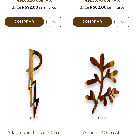
R$205,20
com
Pix
R$233,70
com
Pix
3x de
R$72,00
sem juros
3x de
R$82,00
sem juros
Adaga Raio Iansã - 40cm
Arruda - 40cm Alt