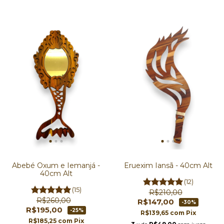
Abebé Oxum e Iemanjá -
Eruexim Iansã - 40cm Alt
40cm Alt
(12)
(15)
R$210,00
R$260,00
R$147,00
-30%
R$195,00
-25%
R$139,65
com
Pix
R$185,25
com
Pix