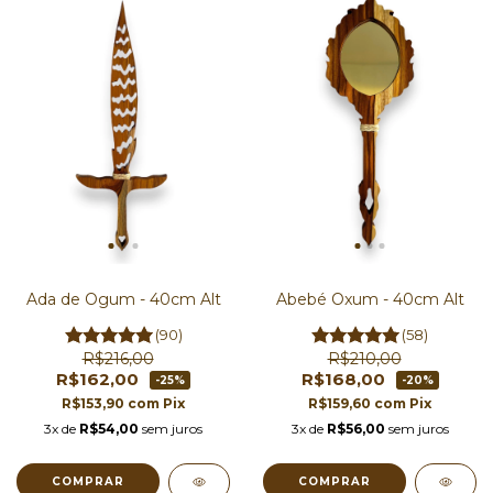
Ada de Ogum - 40cm Alt
Abebé Oxum - 40cm Alt
(90)
(58)
R$216,00
R$210,00
R$162,00
R$168,00
-25%
-20%
R$153,90
com
Pix
R$159,60
com
Pix
3x de
R$54,00
sem juros
3x de
R$56,00
sem juros