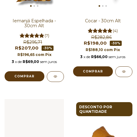
Iemanjá Espelhada -
Cocar - 30cm Alt
30cm Alt
(4)
(7)
R$282,86
R$295,71
R$198,00
-30%
R$207,00
-30%
R$188,10
com
Pix
R$196,65
com
Pix
3
x de
R$66,00
sem juros
3
x de
R$69,00
sem juros
DESCONTO POR
QUANTIDADE