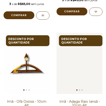
3
x de
R$49,00
sem juros
3
x de
R$65,00
sem juros
DESCONTO POR
DESCONTO POR
QUANTIDADE
QUANTIDADE
Imã - Ofá Oxóssi - 10cm
Imã - Adaga Raio Iansã -
Alt
10cm Alt