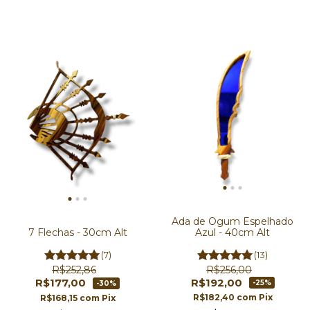
Ada de Ogum Espelhado
Azul - 40cm Alt
7 Flechas - 30cm Alt
(13)
(7)
R$256,00
R$252,86
R$192,00
R$177,00
-25%
-30%
R$182,40
com
Pix
R$168,15
com
Pix