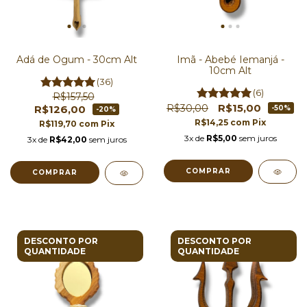
Adá de Ogum - 30cm Alt
Imã - Abebé Iemanjá -
10cm Alt
(36)
(6)
R$157,50
R$15,00
R$30,00
R$126,00
-50%
-20%
R$14,25
com
Pix
R$119,70
com
Pix
3x de
R$5,00
sem juros
3x de
R$42,00
sem juros
DESCONTO POR
DESCONTO POR
QUANTIDADE
QUANTIDADE