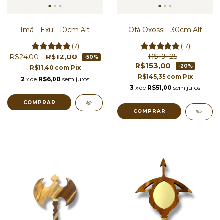
Imã - Exu - 10cm Alt
Ofá Oxóssi - 30cm Alt
(7)
(17)
R$12,00
R$191,25
R$24,00
-50%
R$153,00
-20%
R$11,40
com
Pix
R$145,35
com
Pix
2
x de
R$6,00
sem juros
3
x de
R$51,00
sem juros