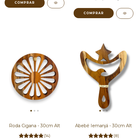
Roda Cigana - 30cm Alt
Abebé Iemanjá - 30cm Alt
(14)
(8)