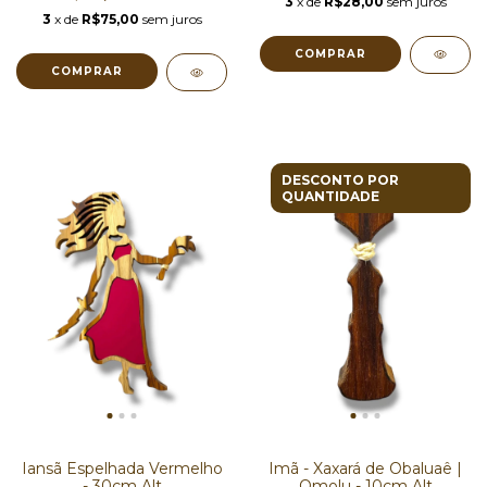
3
x de
R$28,00
sem juros
3
x de
R$75,00
sem juros
DESCONTO POR
QUANTIDADE
Iansã Espelhada Vermelho
Imã - Xaxará de Obaluaê |
- 30cm Alt
Omolu - 10cm Alt