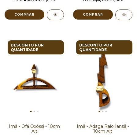
DESCONTO POR
DESCONTO POR
QUANTIDADE
QUANTIDADE
Imã - Ofá Oxóssi - 10cm
Imã - Adaga Raio Iansã -
Alt
10cm Alt