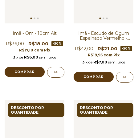
Imã - Om - 10cm Alt
Imã - Escudo de Ogum
Espelhado Vermelho -
10cm Alt
R$18,00
R$36,00
-50%
R$21,00
R$42,00
-50%
R$17,10
com
Pix
R$19,95
com
Pix
3
x de
R$6,00
sem juros
3
x de
R$7,00
sem juros
DESCONTO POR
DESCONTO POR
QUANTIDADE
QUANTIDADE