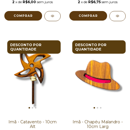
2
x de
R$6,00
sem juros
2
x de
R$6,75
sem juros
DESCONTO POR
DESCONTO POR
QUANTIDADE
QUANTIDADE
Imã - Catavento - 10cm
Imã - Chapéu Malandro -
Alt
10cm Larg