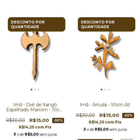
DESCONTO POR
DESCONTO POR
QUANTIDADE
QUANTIDADE
Imã - Oxé de Xangô
Imã - Arruda - 10cm Alt
Espelhado Marrom - 10cm
Alt
R$15,00
R$30,00
-50%
R$15,00
R$30,00
-50%
R$14,25
com
Pix
R$14,25
com
Pix
3
x de
R$5,00
sem juros
3
x de
R$5,00
sem juros