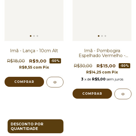
Imã - Lança - 10cm Alt
Imã - Pombogira
Espelhado Vermelho -
10cm Alt
R$9,00
R$18,00
-50%
R$15,00
R$30,00
-50%
R$8,55
com
Pix
R$14,25
com
Pix
3
x de
R$5,00
sem juros
DESCONTO POR
QUANTIDADE