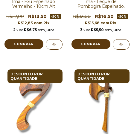
Imã - Exu Espelhado
Ima - Leque de
Vermelho - 10cm Alt
Pombogira Espelhado
Vermelho - 10cm Larg
R$13,50
R$16,50
R$27,00
R$33,00
-50%
-50%
R$12,83
com
Pix
R$15,68
com
Pix
2
x de
R$6,75
sem juros
3
x de
R$5,50
sem juros
DESCONTO POR
DESCONTO POR
QUANTIDADE
QUANTIDADE