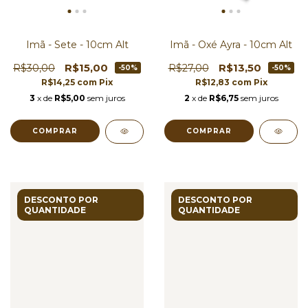
Imã - Sete - 10cm Alt
Imã - Oxé Ayra - 10cm Alt
R$15,00
R$13,50
R$30,00
R$27,00
-50%
-50%
R$14,25
com
Pix
R$12,83
com
Pix
3
x de
R$5,00
sem juros
2
x de
R$6,75
sem juros
DESCONTO POR
DESCONTO POR
QUANTIDADE
QUANTIDADE