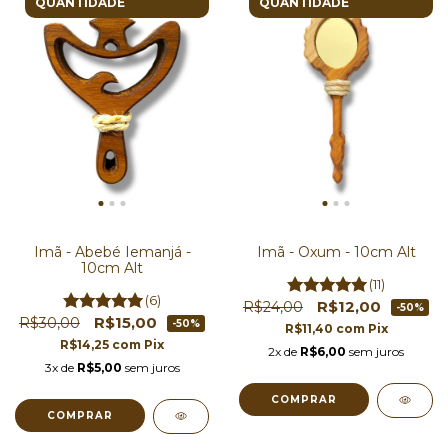
QUANTIDADE
QUANTIDADE
Imã - Abebé Iemanjá -
Imã - Oxum - 10cm Alt
10cm Alt
(11)
(6)
R$12,00
R$24,00
-50%
R$15,00
R$30,00
-50%
R$11,40
com
Pix
R$14,25
com
Pix
2x de
R$6,00
sem juros
3x de
R$5,00
sem juros