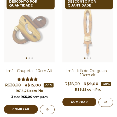
DESCONTO POR
DESCONTO POR
QUANTIDADE
QUANTIDADE
Imã - Chupeta - 10cm Alt
Imã - Idá de Oxaguian -
10cm alt
(1)
R$9,00
R$18,00
-50%
R$15,00
R$30,00
-50%
R$8,55
com
Pix
R$14,25
com
Pix
3
x de
R$5,00
sem juros