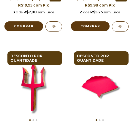
R$19,95
com
Pix
R$9,98
com
Pix
3
x de
R$7,00
sem juros
2
x de
R$5,25
sem juros
DESCONTO POR
DESCONTO POR
QUANTIDADE
QUANTIDADE