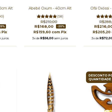
0cm Alt
Abebé Oxum - 40cm Alt
Ofá Oxóssi 
90)
(58)
R$210,00
R$288
R$168,00
R$216,0
25%
-20%
m
Pix
R$159,60
com
Pix
R$205,20
 juros
3x de
R$56,00
sem juros
3x de
R$72,0
DESCONTO P
QUANTIDADE