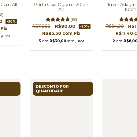
 10cm Alt
Porta Guia Ogum - 20cm
Imã - Adaga R
Alt
10cm 
(2)
(18)
00
-50%
R$90,00
R$1
R$112,50
R$24,00
-20%
Pix
R$85,50
com
Pix
R$11,40
 juros
3
x de
R$30,00
sem juros
2
x de
R$6,0
DESCONTO POR
QUANTIDADE