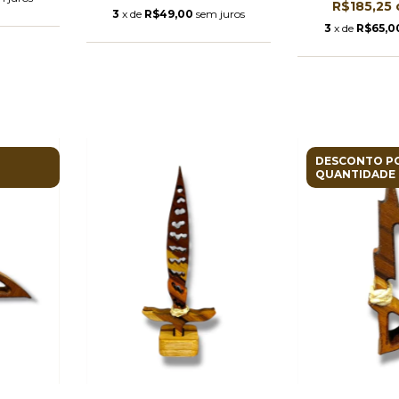
R$185,25
3
x de
R$49,00
sem juros
3
x de
R$65,0
DESCONTO P
QUANTIDADE