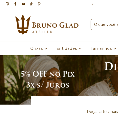
Pix | 3x sem juros
Orixás
Entidades
Tamanhos
Peças artesanais