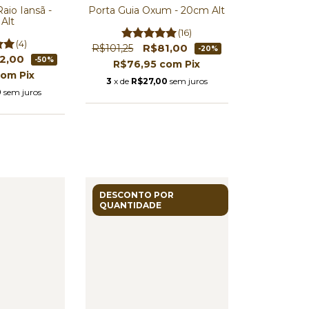
aio Iansã -
Porta Guia Oxum - 20cm Alt
Alt
(16)
(4)
R$81,00
R$101,25
-20%
2,00
-50%
R$76,95
com
Pix
com
Pix
3
x de
R$27,00
sem juros
0
sem juros
DESCONTO POR
QUANTIDADE