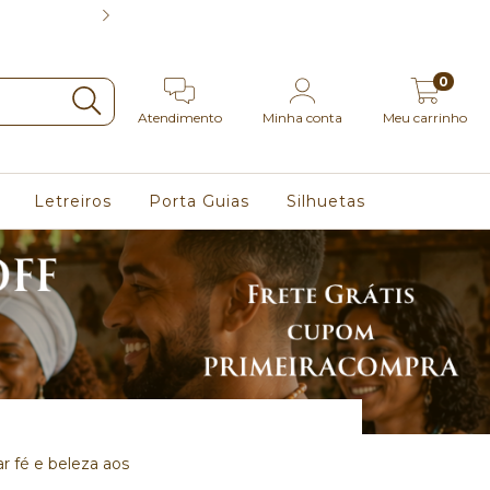
5% no Pix | 3x se
0
Atendimento
Minha conta
Meu carrinho
Letreiros
Porta Guias
Silhuetas
r fé e beleza aos