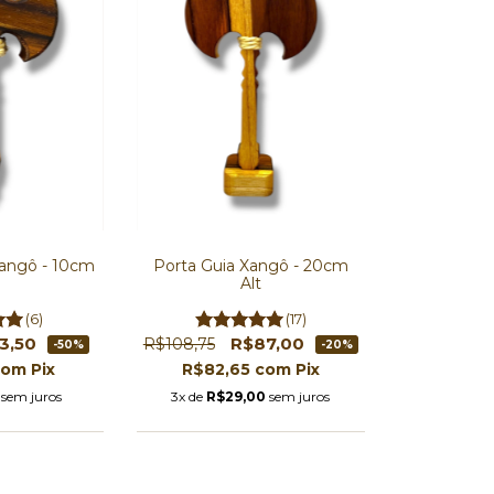
Xangô - 10cm
Porta Guia Xangô - 20cm
Alt
(6)
(17)
3,50
R$87,00
R$108,75
-50%
-20%
com
Pix
R$82,65
com
Pix
sem juros
3x de
R$29,00
sem juros