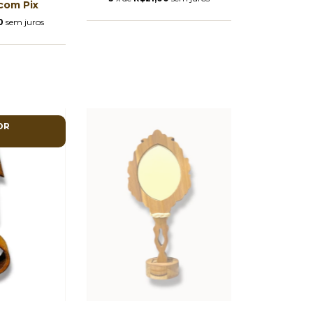
com
Pix
0
sem juros
OR