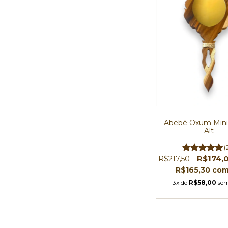
Abebé Oxum Mini
Alt
(
R$174,
R$217,50
R$165,30
co
3x de
R$58,00
sem