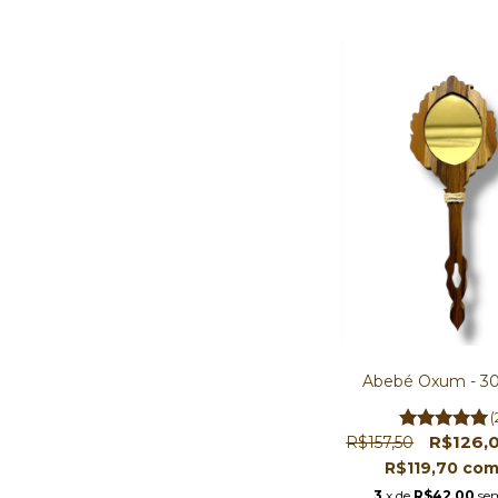
Abebé Oxum - 30
(
R$126,
R$157,50
R$119,70
co
3
x de
R$42,00
se