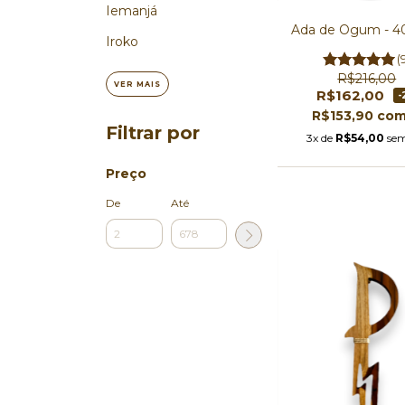
Iemanjá
Ada de Ogum - 4
Iroko
(
R$216,00
VER MAIS
R$162,00
-
R$153,90
co
Filtrar por
3x de
R$54,00
sem
Preço
De
Até