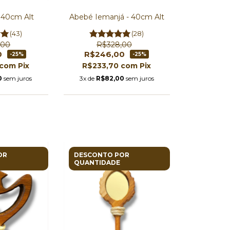
- 40cm Alt
Abebé Iemanjá - 40cm Alt
(43)
(28)
,00
R$328,00
0
R$246,00
-25%
-25%
com
Pix
R$233,70
com
Pix
0
sem juros
3x de
R$82,00
sem juros
OR
DESCONTO POR
QUANTIDADE