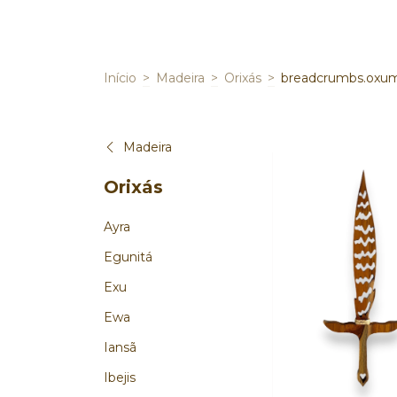
Início
>
Madeira
>
Orixás
>
breadcrumbs.oxu
Madeira
Orixás
Ayra
Egunitá
Exu
Ewa
Iansã
Ibejis