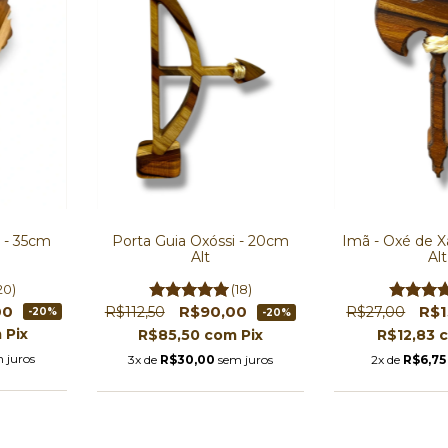
 - 35cm
Porta Guia Oxóssi - 20cm
Imã - Oxé de 
Alt
Alt
20)
(18)
00
R$90,00
R$1
R$112,50
R$27,00
-20%
-20%
m
Pix
R$85,50
com
Pix
R$12,83
 juros
3x de
R$30,00
sem juros
2x de
R$6,75