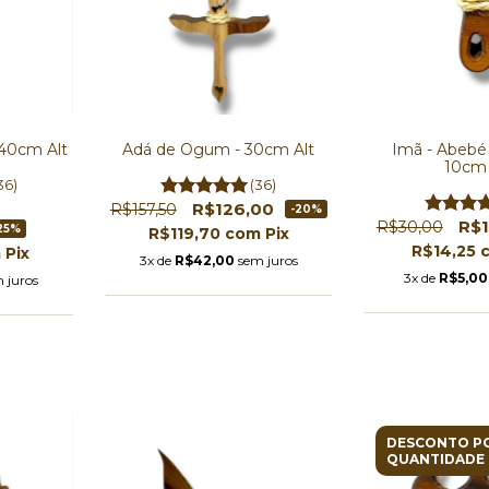
 40cm Alt
Adá de Ogum - 30cm Alt
Imã - Abebé
10cm 
36)
(36)
R$126,00
R$157,50
-20%
R$
R$30,00
25%
R$119,70
com
Pix
R$14,25
m
Pix
3x de
R$42,00
sem juros
3x de
R$5,00
 juros
DESCONTO P
QUANTIDADE