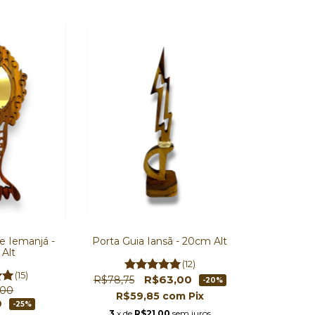
 Iemanjá -
Porta Guia Iansã - 20cm Alt
Alt
(12)
(15)
R$63,00
R$78,75
-20%
,00
R$59,85
com
Pix
0
-25%
3
x de
R$21,00
sem juros