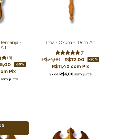
 Iemanjá -
Imã - Oxum - 10cm Alt
Alt
(11)
(6)
R$12,00
R$24,00
-50%
15,00
-50%
R$11,40
com
Pix
com
Pix
2x de
R$6,00
sem juros
sem juros
OR