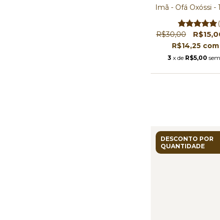
Imã - Ofá Oxóssi -
R$15,
R$30,00
R$14,25
com
3
x de
R$5,00
sem
DESCONTO POR
QUANTIDADE