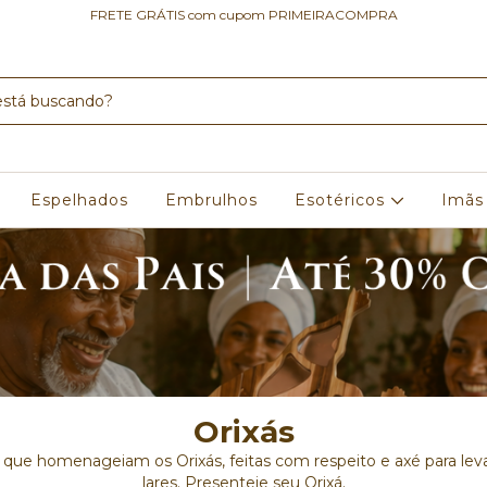
FRETE GRÁTIS com cupom PRIMEIRACOMPRA
Espelhados
Embrulhos
Esotéricos
Imãs
Orixás
 que homenageiam os Orixás, feitas com respeito e axé para leva
lares. Presenteie seu Orixá.