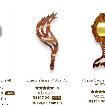
cm Alt
Eruexim Iansã - 40cm Alt
Abebé Oxum e
40cm 
25)
(12)
00
R$210,00
-20%
R$260
R$147,00
-30%
m
Pix
R$195,0
R$139,65
com
Pix
m juros