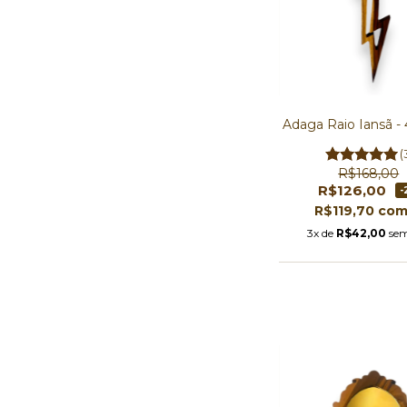
Adaga Raio Iansã -
(
R$168,00
R$126,00
-
R$119,70
co
3x de
R$42,00
sem